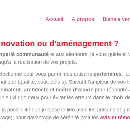
Accueil
A propos
Biens à ve
rénovation ou d'aménagement ?
mperlé communauté
et aux alentours, je vous guide e
qu’à la réalisation de vos projets.
sélectionne pour vous parmi mes artisans
partenaires
, l
tique (qualité, coût, délais). Suivant l’ampleur de vos
sinateur
,
architecte
et
maître d’œuvre
pour répondre 
 un suivi rigoureux pour éviter les erreurs dans le choix
t la possibilité que je fasse le lien avec les artisans et qu
rage), pour davantage de sérénité (voir les
avis et tém