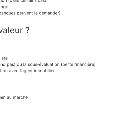
tion (dans certains cas)
tage
 banques peuvent le demander)
valeur ?
iste
end pas) ou la sous-évaluation (perte financière)
ion avec l’agent immobilier
bien au marché