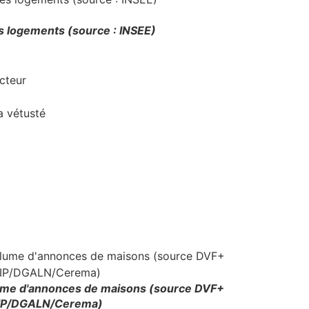
s logements (source : INSEE)
cteur
a vétusté
olume d'annonces de maisons (source DVF+
IP/DGALN/Cerema)